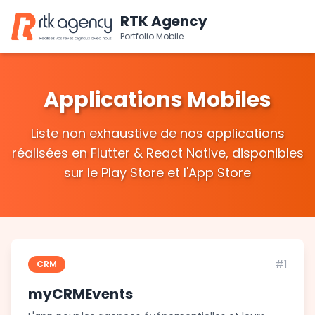
RTK Agency
Portfolio Mobile
Applications Mobiles
Liste non exhaustive de nos applications
réalisées en Flutter & React Native, disponibles
sur le Play Store et l'App Store
#1
CRM
myCRMEvents