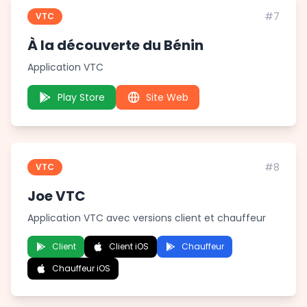
#7
VTC
À la découverte du Bénin
Application VTC
Play Store
Site Web
#8
VTC
Joe VTC
Application VTC avec versions client et chauffeur
Client
Client iOS
Chauffeur
Chauffeur iOS